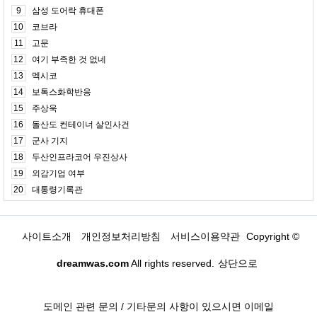
9
삼성 도어락 휴대폰
10
코브라
11
고문
12
여기 부족한 것 없네
13
멕시코
14
보톡스화학반응
15
주상욱
16
돌산도 컨테이너 살인사건
17
군사 기지
18
두산인프라코어 우진상사
19
외감기업 여부
20
대통령기록관
사이트소개
개인정보처리방침
서비스이용약관
Copyright ©
dreamwas.com
All rights reserved.
상단으로
도메인 관련 문의 / 기타문의 사항이 있으시면 이메일