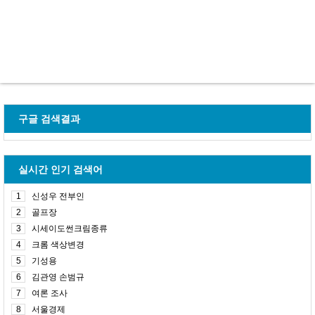
구글 검색결과
실시간 인기 검색어
1
신성우 전부인
2
골프장
3
시세이도썬크림종류
4
크롬 색상변경
5
기성용
6
김관영 손범규
7
여론 조사
8
서울경제